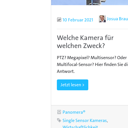
Autor
Josua Bra
Publiziert
10 Februar 2021
Welche Kamera für
welchen Zweck?
PTZ? Megapixel? Multisensor? Oder
Multifocal-Sensor? Hier finden Sie d
Antwort.
Jetzt lesen >
Kategorie
Panomera®
Schlagworte
Single Sensor Kameras
Wirtschaftlichkeit