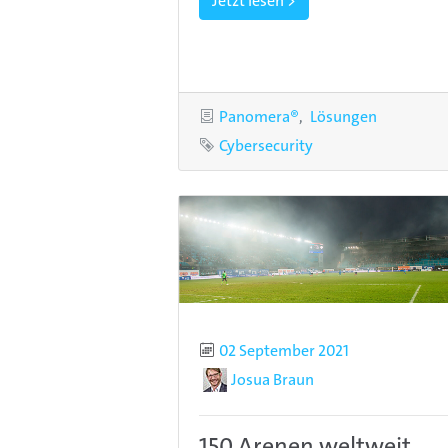
Jetzt lesen >
Kategorien
Panomera®
Lösungen
Schlagwort
Cybersecurity
Publiziert
02 September 2021
Autor
Josua Braun
150 Arenen weltweit