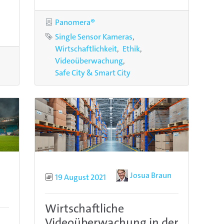
Kategorie
Panomera®
Schlagworte
Single Sensor Kameras
Wirtschaftlichkeit
Ethik
Videoüberwachung
Safe City & Smart City
Autor
Josua Braun
Publiziert
19 August 2021
Wirtschaftliche
Videoüberwachung in der