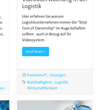
Logistik
r
Hier erfahren Sie,warum
,
Logistikunternehmen immer die "Total
en
Cost of Ownership" im Auge behalten
n -
sollten - auch in Bezug auf ihr
en.
Videosystem.
Jetzt lesen >
Kategorien
Panomera®
Lösungen
Schlagworte
Nachhaltigkeit
Logistik
agwort
ion
Wirtschaftlichkeit