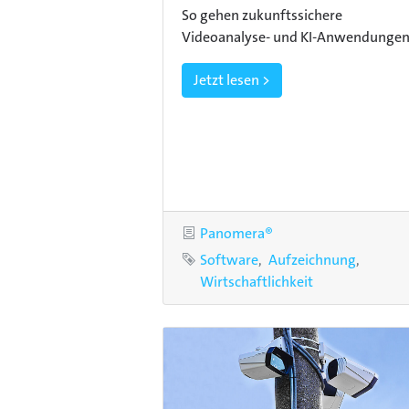
So gehen zukunftssichere
Videoanalyse- und KI-Anwendungen
Jetzt lesen >
Kategorie
Panomera®
Schlagworte
Software
Aufzeichnung
Wirtschaftlichkeit