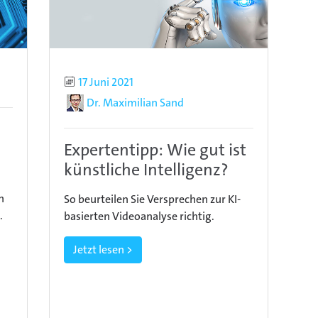
Publiziert
17 Juni 2021
Autor
Dr. Maximilian Sand
Expertentipp: Wie gut ist
künstliche Intelligenz?
n
So beurteilen Sie Versprechen zur KI-
.
basierten Videoanalyse richtig.
Jetzt lesen >