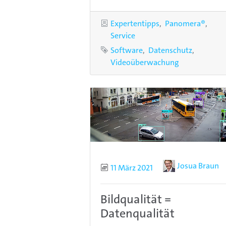
Kategorien
Expertentipps
Panomera®
Service
Schlagworte
Software
Datenschutz
Videoüberwachung
Autor
Josua Braun
Publiziert
11 März 2021
Bildqualität =
Datenqualität