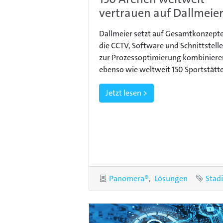
vertrauen auf Dallmeie
Dallmeier setzt auf Gesamtkonzepte
die CCTV, Software und Schnittstell
zur Prozessoptimierung kombiniere
ebenso wie weltweit 150 Sportstätt
Jetzt lesen >
Kategorien
Panomera®
Lösungen
Schl
Stad