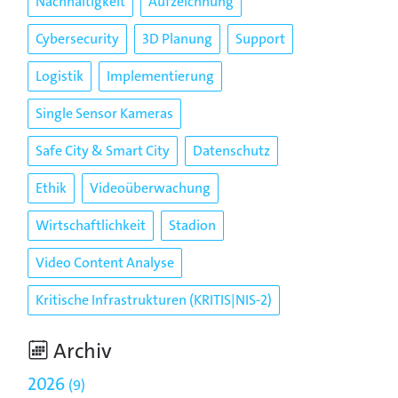
Nachhaltigkeit
Aufzeichnung
Cybersecurity
3D Planung
Support
Logistik
Implementierung
Single Sensor Kameras
Safe City & Smart City
Datenschutz
Ethik
Videoüberwachung
Wirtschaftlichkeit
Stadion
Video Content Analyse
Kritische Infrastrukturen (KRITIS|NIS-2)
Archiv
2026
9