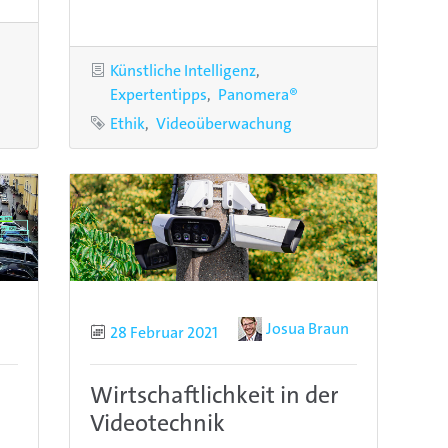
Kategorien
Künstliche Intelligenz
Expertentipps
Panomera®
Schlagworte
Ethik
Videoüberwachung
Autor
Josua Braun
Publiziert
28 Februar 2021
Wirtschaftlichkeit in der
Videotechnik