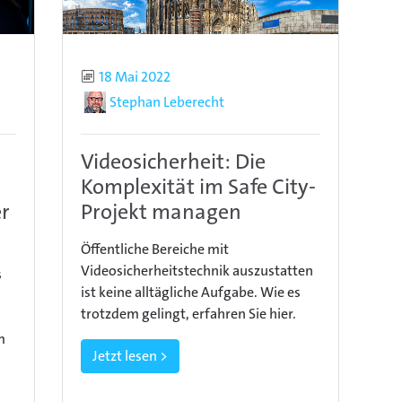
Publiziert
18 Mai 2022
Autor
Stephan Leberecht
Videosicherheit: Die
Komplexität im Safe City-
er
Projekt managen
Öffentliche Bereiche mit
Videosicherheitstechnik auszustatten
s
ist keine alltägliche Aufgabe. Wie es
trotzdem gelingt, erfahren Sie hier.
m
Jetzt lesen >