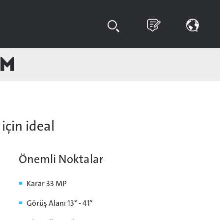
um
için ideal
Önemli Noktalar
Karar 33 MP
Görüş Alanı 13° - 41°