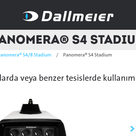
anomera® S4 Stadi
Panomera® S4/8 Stadium
Panomera® S4 Stadium
rda veya benzer tesislerde kullanım 