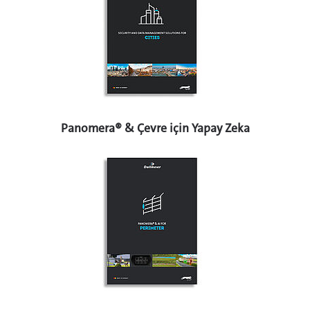
Panomera® & Çevre için Yapay Zeka