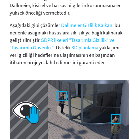
Dallmeier, kişisel ve hassas bilgilerin korunmasına en
yüksek önceliği vermektedir.
Aşağıdaki gibi çözümler
Dallmeier Gizlilik Kalkanı
bu
nedenle aşağıdaki hususlara sıkı sıkıya bağlı kalınarak
geliştirilmiştir
GDPR ilkeleri "Tasarımla Gizlilik" ve
"Tasarımla Güvenlik"
. Üstelik
3D planlama
yaklaşımı,
veri gizliliği hedeflerine ulaşılmasının en başından
itibaren projeye dahil edilmesini garanti eder.