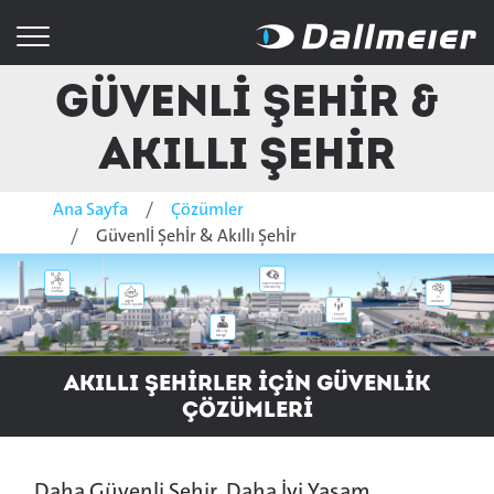
Güvenlİ Şehİr &
Akıllı Şehİr
Ana Sayfa
Çözümler
Güvenlİ Şehİr & Akıllı Şehİr
Data Protection
Data Security
KRITIS
Interfaces
AI
Assistance
Large &
Public Squares
People
Counting
Safe City
Manager
Akıllı ŞEHİRLER İÇİN GÜVENLİK
ÇÖZÜMLERİ
Daha Güvenli Şehir. Daha İyi Yaşam.