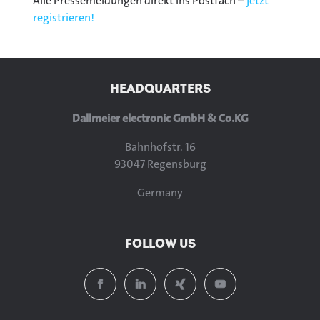
Alle Pressemeldungen direkt ins Postfach –
jetzt
registrieren!
HEADQUARTERS
Dallmeier electronic GmbH & Co.KG
Bahnhofstr. 16
93047 Regensburg
Germany
FOLLOW US