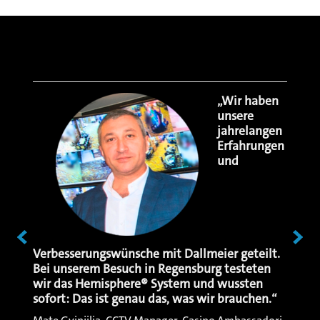
„Wir haben
unsere
jahrelangen
Erfahrungen
und
ein
Verbesserungswünsche mit Dallmeier geteilt.
Reakt
s wir
Bei unserem Besuch in Regensburg testeten
Suppo
wir das Hemisphere® System und wussten
Dallm
sofort: Das ist genau das, was wir brauchen.“
Entsch
und a