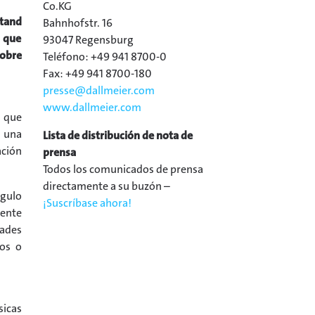
Co.KG
stand
Bahnhofstr. 16
8 que
93047 Regensburg
sobre
Teléfono: +49 941 8700-0
Fax: +49 941 8700-180
presse@
dallmeier.com
www.dallmeier.com
, que
e una
Lista de distribución de nota de
ación
prensa
Todos los comunicados de prensa
directamente a su buzón –
ngulo
¡Suscríbase ahora!
mente
dades
dos o
sicas