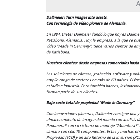
A
Dallmeier: Turn images into assets.
Con tecnología de vídeo pionera de Alemania.
En 1984, Dieter Dallmeier fundó lo que hoy es Dallmei
Ratisbona, Alemania. Hoy, la empresa, a la que se pu
vídeo "Made in Germany", tiene varios cientos de emp
de Ratisbona.
Nuestros clientes: desde empresas comerciales hasta
Las soluciones de cámara, grabación, software y anál
amplio rango de sectores en más de 60 países. El foco 
estadio e industria. Pero también bancos, instalacio
forman parte de sus clientes.
Bajo coste total de propiedad "Made in Germany"
Con innovaciones pioneras, Dallmeier consigue una y o
almacenamiento de imagen del mundo con análisis de
Panomera® con su sistema de montaje "Mountera®", 
cámara con sólo 18 componentes. Estas y muchas otras
Propiedad (TCO) y un alto Retorno de la Inversión (R