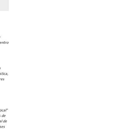
e
centro
n
stica,
res
ocal"
s de
al de
ses