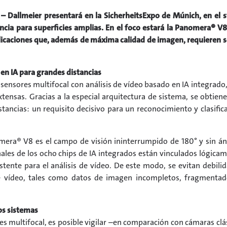
– Dallmeier presentará en la SicherheitsExpo de Múnich, en el 
ncia para superficies amplias. En el foco estará la Panomera® V
licaciones que, además de máxima calidad de imagen, requieren 
en IA para grandes distancias
sensores multifocal con análisis de vídeo basado en IA integrado
extensas. Gracias a la especial arquitectura de sistema, se obtien
tancias: un requisito decisivo para un reconocimiento y clasific
omera® V8 es el campo de visión ininterrumpido de 180° y sin á
les de los ocho chips de IA integrados están vinculados lógica
stente para el análisis de vídeo. De este modo, se evitan debili
de vídeo, tales como datos de imagen incompletos, fragmenta
os sistemas
es multifocal, es posible vigilar –en comparación con cámaras clá