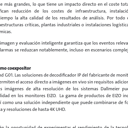
e más grandes, lo que tiene un impacto directo en el coste tot
can reducción de los costes de infraestructura, instalaci
mpo la alta calidad de los resultados de análisis. Por todo 
tructuras críticas, plantas industriales o instalaciones logística
micas.
imagen y evaluación inteligente garantiza que los eventos relev
 alarmas se reduzcan notablemente, incluso en escenarios comple
omo coexpositor
nd G01. Las soluciones de decodificador IP del fabricante de moni
miten el acceso directo a imágenes en vivo sin requisitos adicio
as imágenes de alta resolución de los sistemas Dallmeier pu
alidad en los monitores EIZO. La gama de productos de EIZO in
así como una solución independiente que puede combinarse de 
la y resoluciones de hasta 4K UHD.
rán la oportunidad de experimentar el rendimiento de la tecno