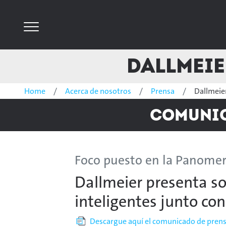
Dallmeie
Home
Acerca de nosotros
Prensa
Dallmeier
Comunica
Foco puesto en la Panome
Dallmeier presenta s
inteligentes junto co
Descargue aquí el comunicado de prens