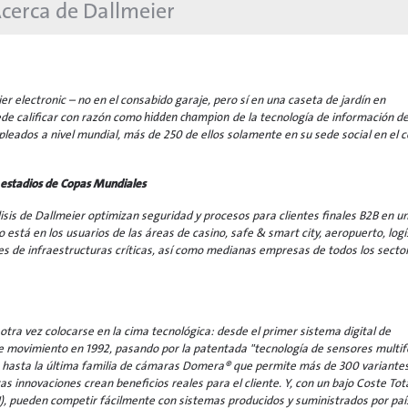
cerca de Dallmeier
er electronic – no en el consabido garaje, pero sí en una caseta de jardín en
ede calificar con razón como
hidden champion
de la tecnología de información d
leados a nivel mundial, más de 250 de ellos solamente en su sede social en el 
 estadios de Copas Mundiales
isis de Dallmeier optimizan seguridad y procesos para clientes finales B2B en u
está en los usuarios de las áreas de casino, safe & smart city, aeropuerto, logí
nes de infraestructuras críticas, así como medianas empresas de todos los secto
tra vez colocarse en la cima tecnológica: desde el primer sistema digital de
 movimiento en 1992, pasando por la patentada "tecnología de sensores multif
hasta la última familia de cámaras Domera® que permite más de 300 variante
 innovaciones crean beneficios reales para el cliente. Y, con un bajo Coste Tot
OI), pueden competir fácilmente con sistemas producidos y suministrados por paí