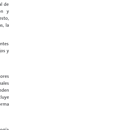
al de
ón y
esto,
s, la
antes
jos y
tores
nales
eden
cluye
forma
logía