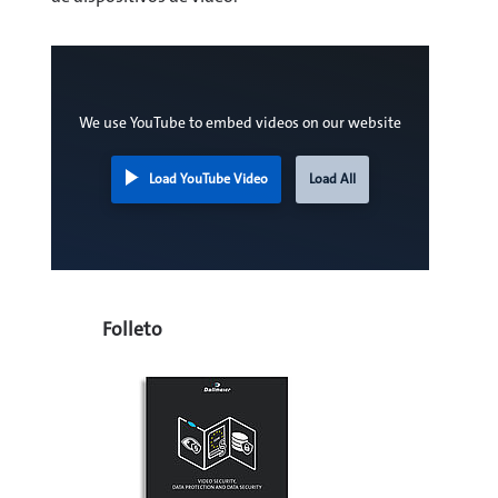
We use YouTube to embed videos on our website
Load YouTube Video
Load All
Folleto