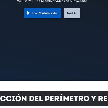
We use YouTube to embed videos on our website
Load YouTube Video
Load All
cción del perímetro y r