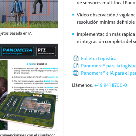
de sensores multifocal Pan
Vídeo observación / vigilanc
resolución mínima definible
bjetos basada en IA.
Implementación más rápida g
e integración completa del 
Folleto: Logística
Panomera® para la logísti
Panomera® e IA para el pe
Llámenos:
+49 941 8700-0
onvencionales con el simulador