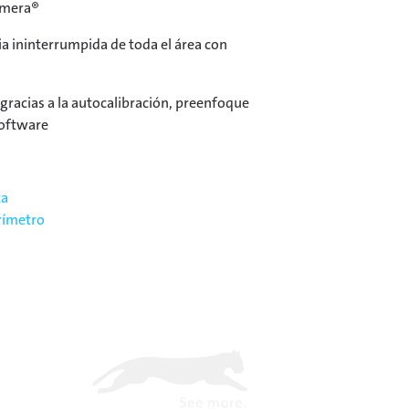
omera®
ia ininterrumpida de toda el área con
racias a la autocalibración, preenfoque
software
ca
rímetro