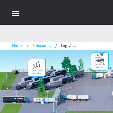
Home
Soluciones
Logística
Gestión de
siniestros
Protección
perimetral