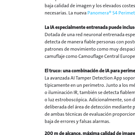
baja calidad de imagen y los elevados cost
necesarias. La nueva
Panomera® S4 Perimet
La IA especialmente entrenada puede incluso
Dotada de una red neuronal entrenada espec
detecta de manera fiable personas con post
patrones de movimiento como muy despacio
camuflaje como Camouflage Central Europe, 
El truco: una combinación de IA para períme
La avanzada AI Tamper Detection App soport
típicamente en un perímetro. Junto a los mé
o iluminación IR, también se detecta fiable
o luz estroboscópica. Adicionalmente, son d
deliberada del área de detección mediante 
de ambas técnicas de evaluación proporcion
baja de errores y falsas alarmas.
200 m de alcance, máxima calidad de imagen