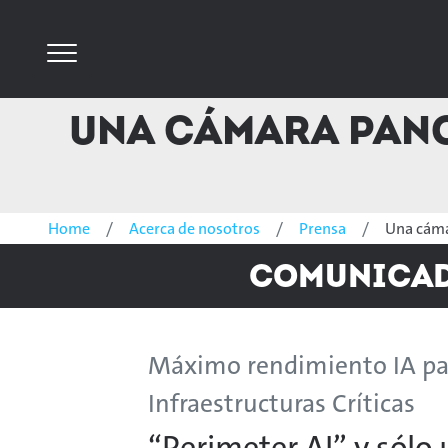
Una cámara Pano
Home
Acerca de nosotros
Prensa
Una cáma
Comunicado
Máximo rendimiento IA para
Infraestructuras Críticas
“Perimeter AI” y sólo