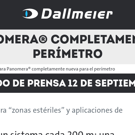
mera® completamen
perímetro
ra Panomera® completamente nueva para el perímetro
 de prensa 12 de septiem
 “zonas estériles” y aplicaciones de
 un sistema cada 200 m: una