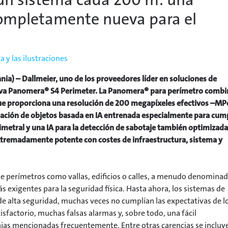
mpletamente nueva para el
 y las ilustraciones
ia) – Dallmeier, uno de los proveedores líder en soluciones de
nueva Panomera® S4 Perimeter. La Panomera® para perímetro combi
que proporciona una resolución de 200 megapíxeles efectivos –MP
icación de objetos basada en IA entrenada especialmente para cump
rimetral y una IA para la detección de sabotaje también optimizada
 extremadamente potente con costes de infraestructura, sistema y
o de perímetros como vallas, edificios o calles, a menudo denomina
ás exigentes para la seguridad física. Hasta ahora, los sistemas de
de alta seguridad, muchas veces no cumplían las expectativas de l
sfactorio, muchas falsas alarmas y, sobre todo, una fácil
ajas mencionadas frecuentemente. Entre otras carencias se incluye