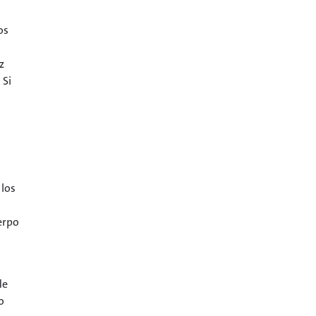
os
z
 Si
 los
erpo
de
o