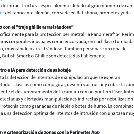
es de infraestructura, especialmente debido al gran número de cá
er
del fabricante alemán, con sede en Ratisbona, promete ayuda.
 con el “traje ghillie arrastrándose”
íficamente para la protección perimetral, la Panomera® S4 Perim
uras corporales inusuales como encorvada, en cuclillas o tumbada
, muy rápido o arrastrándose. También personas con ropa de
British Smock o Ghillie son detectadas fiablemente.
tro e IA para detección de sabotaje
a la detección de intentos de manipulación que se esperan
todos clásicos como como girar, desenfocar, rociar y cubrir la cá
mente el deslumbramiento de la cámara con un puntero láser, linte
etectadas y alertadas manipulaciones indirectas por nebulización
pirotecnia como granadas de niebla o botes de humo. La combinac
a una detección óptima de intentos de intrusión con una tasa mu
 y categorización de zonas con la Perimeter App