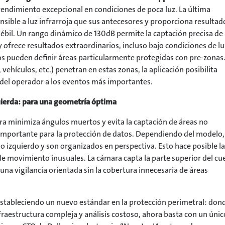
endimiento excepcional en condiciones de poca luz. La última
nsible a luz infrarroja que sus antecesores y proporciona resultad
débil. Un rango dinámico de 130dB permite la captación precisa de
 ofrece resultados extraordinarios, incluso bajo condiciones de lu
rios pueden definir áreas particularmente protegidas con pre-zonas.
ehículos, etc.) penetran en estas zonas, la aplicación posibilita
n del operador a los eventos más importantes.
quierda: para una geometría óptima
ra minimiza ángulos muertos y evita la captación de áreas no
r importante para la protección de datos. Dependiendo del modelo,
o izquierdo y son organizados en perspectiva. Esto hace posible la
de movimiento inusuales. La cámara capta la parte superior del cu
 una vigilancia orientada sin la cobertura innecesaria de áreas
stableciendo un nuevo estándar en la protección perimetral: don
fraestructura compleja y análisis costoso, ahora basta con un únic