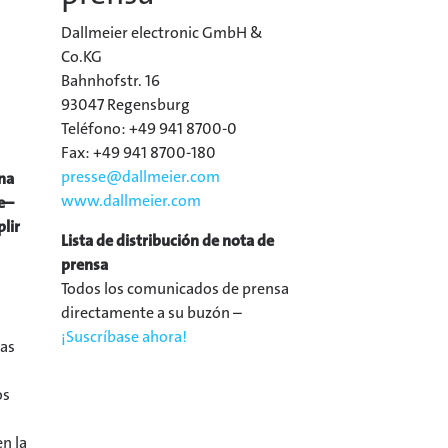
Dallmeier electronic GmbH &
Co.KG
Bahnhofstr. 16
93047 Regensburg
Teléfono: +49 941 8700-0
Fax: +49 941 8700-180
presse@
dallmeier.com
na
www.dallmeier.com
e–
lir
Lista de distribución de nota de
prensa
Todos los comunicados de prensa
directamente a su buzón –
¡Suscríbase ahora!
das
os
n la