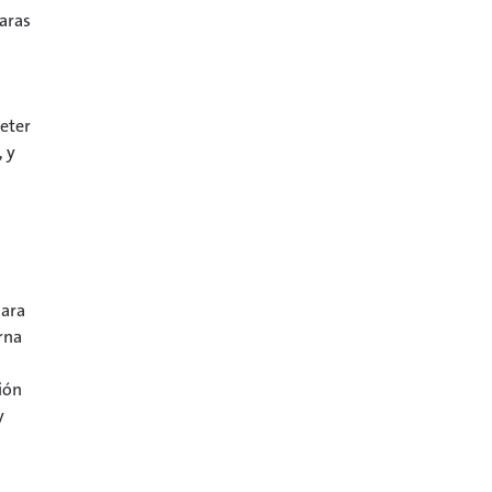
maras
eter
, y
mara
rna
ión
y