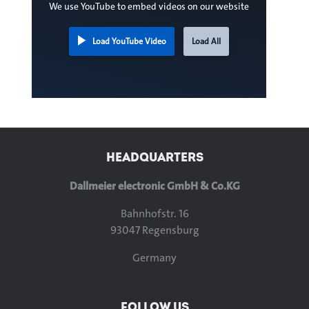
We use YouTube to embed videos on our website
Load YouTube Video
Load All
HEADQUARTERS
Dallmeier electronic GmbH & Co.KG
Bahnhofstr. 16
93047 Regensburg
Germany
FOLLOW US