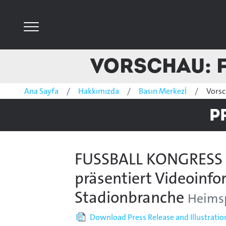
Vorschau: 
Ana Sayfa
Hakkımızda
Basın Merkezİ
Vors
P
FUSSBALL KONGRESS D
präsentiert Videoinfo
Stadionbranche
Heimsp
Download Press Release and Illustratio