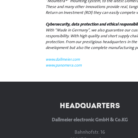
“Mountera®” mounting system, to the latest Domera®
These and many other innovations provide real, tangi
Return on Investment (ROI) they can easily compete 
Cybersecurity, data protection and ethical responsib
With “Made in Germany”, we also guarantee our custo
responsibility. With high quality and short supply cha
protection. From our prestigious headquarters in the
development but also the complete manufacturing pr
www.dallmeier.com
www.panomera.com
HEADQUARTERS
Dallmeier electronic GmbH & Co.KG
Bahnhofstr. 16