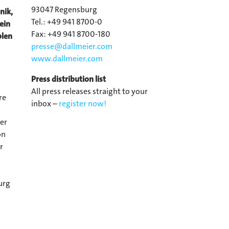
93047 Regensburg
nik,
Tel.: +49 941 8700-0
ein
Fax: +49 941 8700-180
blen
presse@
dallmeier.com
www.dallmeier.com
Press distribution list
All press releases straight to your
re
inbox –
register now!
er
on
r
n
urg