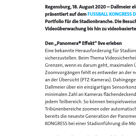
Regensburg, 18. August 2020 – Dallmeier el
präsentiert auf dem
FUSSBALL KONGRESS D
Portfolio für die Stadionbranche. Die Besuc
Videoüberwachung bis hin zu videobasiert
Den „Panomera® Effekt“ live erleben
Eine bekannte Herausforderung für Stadionbet
sicherzustellen. Beim Thema Videosicherhei
Grenzen, wenn es darum geht, maximalen Übe
Zoomvorgängen fehlt es entweder an der n
an der Übersicht (PTZ-Kameras). Dahingege
Dallmeier über ein einzigartiges Sensorkonz
minimalen Zahl an Kameras flächendeckend z
jedem Teilbereich. So können beispielsweis
Tribünenbereiche zoomen oder automatisc
bereits die neueste Generation der Panome
KONGRESS bei einer Stadionführung die Mögl