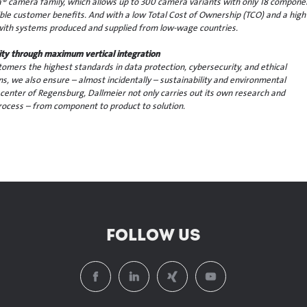
 camera family, which allows up to 300 camera variants with only 18 compone
ble customer benefits. And with a low Total Cost of Ownership (TCO) and a high
with systems produced and supplied from low-wage countries.
ility through maximum vertical integration
mers the highest standards in data protection, cybersecurity, and ethical
ins, we also ensure – almost incidentally – sustainability and environmental
 center of Regensburg, Dallmeier not only carries out its own research and
ocess – from component to product to solution.
FOLLOW US