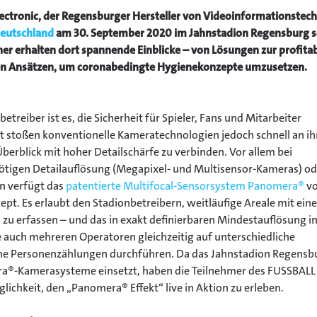
ectronic, der Regensburger Hersteller von Videoinformationstech
eutschland
am 30. September 2020 im Jahnstadion Regensburg s
her erhalten dort spannende Einblicke – von Lösungen zur profita
en Ansätzen, um coronabedingte Hygienekonzepte umzusetzen.
reiber ist es, die Sicherheit für Spieler, Fans und Mitarbeiter
t stoßen konventionelle Kameratechnologien jedoch schnell an ih
rblick mit hoher Detailschärfe zu verbinden. Vor allem bei
ötigen Detailauflösung (Megapixel- und Multisensor-Kameras) od
n verfügt das
patentierte Multifocal-Sensorsystem Panomera®
v
ept. Es erlaubt den Stadionbetreibern, weitläufige Areale mit eine
u erfassen – und das in exakt definierbaren Mindestauflösung i
e auch mehreren Operatoren gleichzeitig auf unterschiedliche
he Personenzählungen durchführen. Da das Jahnstadion Regensb
ra®-Kamerasysteme einsetzt, haben die Teilnehmer des FUSSBALL
ichkeit, den „Panomera® Effekt“ live in Aktion zu erleben.