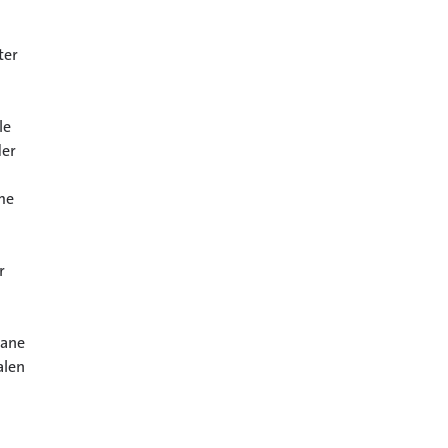
ter
le
der
me
r
Pane
alen