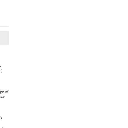
,
”,
ge of
But
's