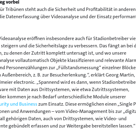
eg vorbei
 Tribünen steht auch die Sicherheit und Profitabilität in anderen
ie Datenerfassung über Videoanalyse und der Einsatz performan
deoanalyse eröffnen insbesondere auch für Stadionbetreiber vie
 steigern und die Sicherheitslage zu verbessern. Das fängt an bei 
zu denen der Zutritt komplett untersagt ist, und wo unsere
alyse vollautomatisch Objekte klassifizieren und relevante Alar
nd Personenzählungen zur „Füllstandsmessung“ einzelner Blöcke
Außenbereich, z. B. zur Besucherlenkung.“, erklärt Georg Martin,
lmeier electronic. „Spannend wird es dann, wenn Stadionbetreibe
tware mit Daten aus Drittsystemen, wie etwa Zutrittssystemen,
 Hier kommen je nach Bedarf unterschiedliche Module unserer
rity und Business
zum Einsatz. Diese ermöglichen einen „Single 
mationen und Anwendungen – vom Video-Management bis zur „digit
orfall gehörigen Daten, auch von Drittsystemen, wie Video- und
te gebündelt erfassen und zur Weitergabe bereitstellen lassen.“