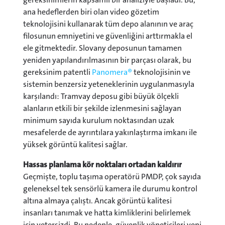
ana hedeflerden biri olan video gözetim
teknolojisini kullanarak tüm depo alanının ve araç
filosunun emniyetini ve güvenliğini arttırmakla el
ele gitmektedir. Slovany deposunun tamamen
yeniden yapılandırılmasının bir parçası olarak, bu
gereksinim patentli
Panomera®
teknolojisinin ve
sistemin benzersiz yeteneklerinin uygulanmasıyla
karşılandı: Tramvay deposu gibi büyük ölçekli
alanların etkili bir şekilde izlenmesini sağlayan
minimum sayıda kurulum noktasından uzak
mesafelerde de ayrıntılara yakınlaştırma imkanı ile
yüksek görüntü kalitesi sağlar.
Hassas planlama kör noktaları ortadan kaldırır
Geçmişte, toplu taşıma operatörü PMDP, çok sayıda
geleneksel tek sensörlü kamera ile durumu kontrol
altına almaya çalıştı. Ancak görüntü kalitesi
insanları tanımak ve hatta kimliklerini belirlemek
için yetersizdi. Bu nedenle, güvenlik yöneticileri yeni