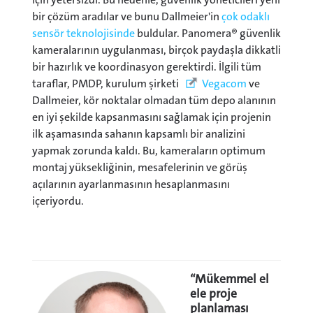
bir çözüm aradılar ve bunu Dallmeier'in
çok odaklı
sensör teknolojisinde
buldular. Panomera® güvenlik
kameralarının uygulanması, birçok paydaşla dikkatli
bir hazırlık ve koordinasyon gerektirdi. İlgili tüm
taraflar, PMDP, kurulum şirketi
Vegacom
ve
Dallmeier, kör noktalar olmadan tüm depo alanının
en iyi şekilde kapsanmasını sağlamak için projenin
ilk aşamasında sahanın kapsamlı bir analizini
yapmak zorunda kaldı. Bu, kameraların optimum
montaj yüksekliğinin, mesafelerinin ve görüş
açılarının ayarlanmasının hesaplanmasını
içeriyordu.
“Mükemmel el
ele proje
planlaması