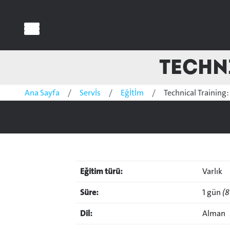
Techn
Ana Sayfa
Servİs
Eğİtİm
Technical Trainin
Eğitim türü:
Varlık
Süre:
1 gün
(8
Dil:
Alman