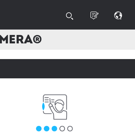
omera®