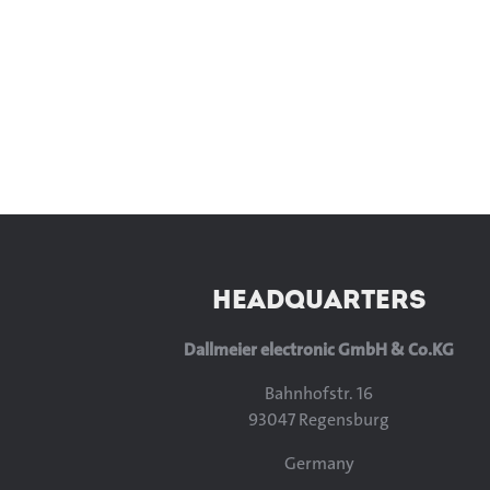
HEADQUARTERS
Dallmeier electronic GmbH & Co.KG
Bahnhofstr. 16
93047 Regensburg
Germany