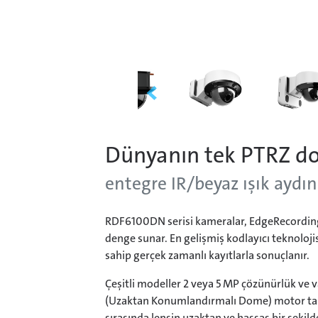
Dünyanın tek PTRZ do
entegre IR/beyaz ışık aydı
RDF6100DN serisi kameralar, EdgeRecording v
denge sunar. En gelişmiş kodlayıcı teknoloj
sahip gerçek zamanlı kayıtlarla sonuçlanır.
Çeşitli modeller 2 veya 5 MP çözünürlük ve 
(Uzaktan Konumlandırmalı Dome) motor tahr
sırasında lensin uzaktan ve hassas bir şekild