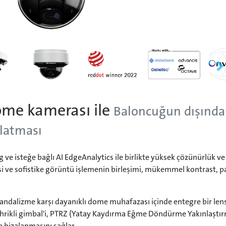
me kamerası ile
Baloncuğun dışında
nlatması
e isteğe bağlı AI EdgeAnalytics ile birlikte yüksek çözünürlük ve 
isi ve sofistike görüntü işlemenin birleşimi, mükemmel kontrast, 
vandalizme karşı dayanıklı dome muhafazası içinde entegre bir len
ikli gimbal'i, PTRZ (Yatay Kaydırma Eğme Döndürme Yakınlaştırma
e hizalanmasını sağlar.