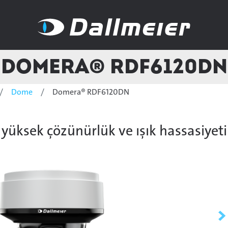
Domera® RDF6120DN
Dome
Domera® RDF6120DN
 yüksek çözünürlük ve ışık hassasiyet