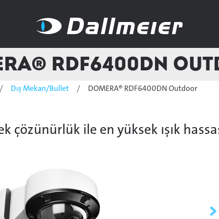
RA® RDF6400DN Ou
Dış Mekan/Bullet
DOMERA® RDF6400DN Outdoor
k çözünürlük ile en yüksek ışık hassa