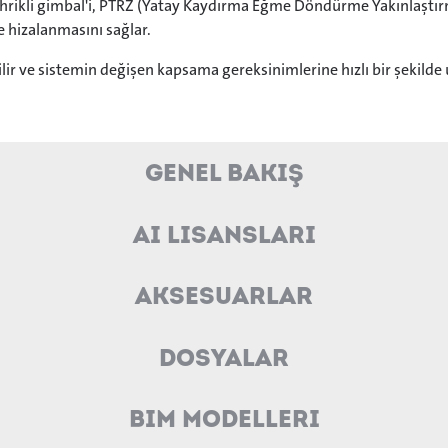
ikli gimbal'i, PTRZ (Yatay Kaydırma Eğme Döndürme Yakınlaştırma
e hizalanmasını sağlar.
lir ve sistemin değişen kapsama gereksinimlerine hızlı bir şekilde
Genel Bakış
AI Lisansları
Aksesuarlar
Dosyalar
BIM Modelleri