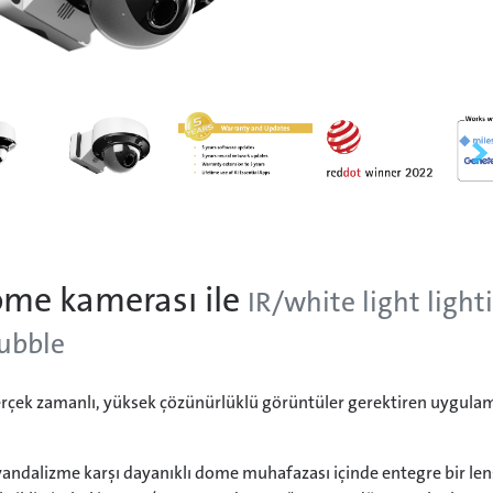
me kamerası ile
IR/white light light
bubble
çek zamanlı, yüksek çözünürlüklü görüntüler gerektiren uygulamal
vandalizme karşı dayanıklı dome muhafazası içinde entegre bir len