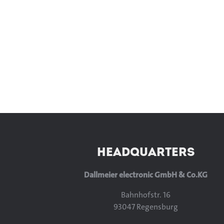
HEADQUARTERS
Dallmeier electronic GmbH & Co.KG
Bahnhofstr. 16
93047 Regensburg