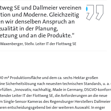
ttweg SE und Dallmeier vereinen
ition und Moderne. Gleichzeitig
n wir denselben Anspruch an
Qualität in der Planung,
tzung und an die Produkte.“
Waxenberger, Stellv. Leiter IT der Flottweg SE
000 m² Produktionsfläche und dem ca. sechs Hektar großen
ne Sicherheitslösung nach neuesten technischen Standards, u. a.
u erfüllen. „Innovativ, nachhaltig, Made in Germany, DSGVO-konfor
etender Leiter IT der Flottweg SE, die Anforderungen an die neue
em Single-Sensor Kameras des Regensburger Herstellers Dallmeier 
ren entscheidungsgebend bei der weiteren Auswahl. In enger