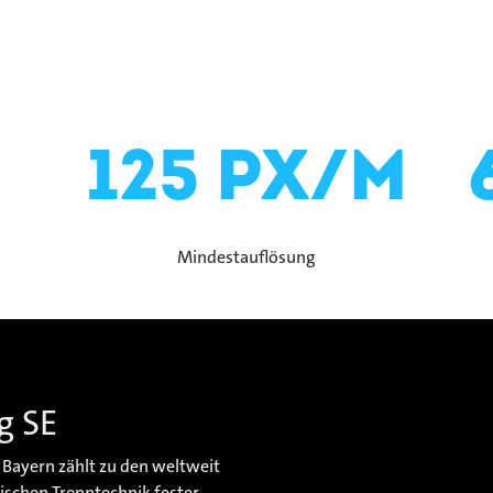
125 px/m
Mindestauflösung
g SE
, Bayern zählt zu den weltweit
schen Trenntechnik fester