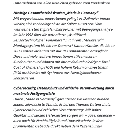
Unternehmen aus allen Bereichen gehören zum Kundenkreis.
Niedrige Gesamtbetriebskosten „Made in Germany“
Mit wegweisenden Innovationen gelingt es Dallmeier immer
wieder, sich technologisch an die Spitze zu setzen: Vom
weltweit ersten Digitalen Bildspeicher mit Bewegungsanalyse
im Jahr 1992 über die patentierte „Multifocal-
Sensortechnologie“ Panomera® mit ihrem „Mountera®“
Montagesystem bis hin zur Domera® Kamerafamilie, die bis zu
300 Kameravarianten mit nur 18 Komponenten ermöglicht.
Diese und viele weitere Innovationen stiften echten
Kundenutzen und können mit ihrem dadurch niedrigen Total
Cost of Ownership (TCO) und hohem Return on Investment
(ROI) problemlos mit Systemen aus Niedriglohnländern
konkurrieren.
Cybersecurity, Datenschutz und ethische Verantwortung durch
maximale Fertigungstiefe
Durch „Made in Germany“ garantieren wir unseren Kunden
zudem allerhöchste Standards bei den Themen Datenschutz,
Cybersecurity und ethischer Verantwortung. Mit hoher
Qualität und kurzen Lieferketten sorgen wir – quasi nebenbei –
auch noch für Nachhaltigkeit und Umweltschutz. In dem
prominenten Gebäude direkt neben dem Regensburger