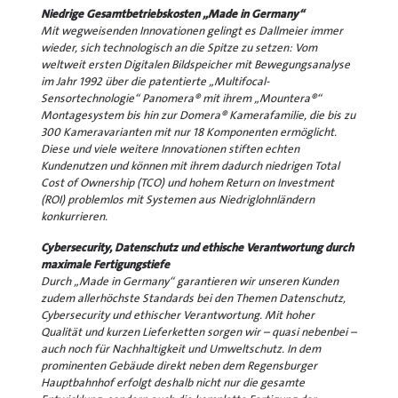
Niedrige Gesamtbetriebskosten „Made in Germany“
Mit wegweisenden Innovationen gelingt es Dallmeier immer
wieder, sich technologisch an die Spitze zu setzen: Vom
weltweit ersten Digitalen Bildspeicher mit Bewegungsanalyse
im Jahr 1992 über die patentierte „Multifocal-
Sensortechnologie“ Panomera® mit ihrem „Mountera®“
Montagesystem bis hin zur Domera® Kamerafamilie, die bis zu
300 Kameravarianten mit nur 18 Komponenten ermöglicht.
Diese und viele weitere Innovationen stiften echten
Kundenutzen und können mit ihrem dadurch niedrigen Total
Cost of Ownership (TCO) und hohem Return on Investment
(ROI) problemlos mit Systemen aus Niedriglohnländern
konkurrieren.
Cybersecurity, Datenschutz und ethische Verantwortung durch
maximale Fertigungstiefe
Durch „Made in Germany“ garantieren wir unseren Kunden
zudem allerhöchste Standards bei den Themen Datenschutz,
Cybersecurity und ethischer Verantwortung. Mit hoher
Qualität und kurzen Lieferketten sorgen wir – quasi nebenbei –
auch noch für Nachhaltigkeit und Umweltschutz. In dem
prominenten Gebäude direkt neben dem Regensburger
Hauptbahnhof erfolgt deshalb nicht nur die gesamte