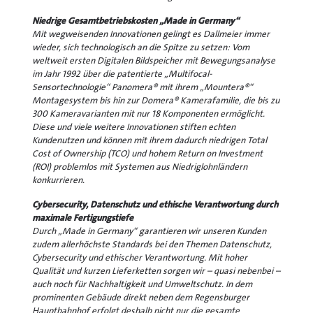
Niedrige Gesamtbetriebskosten „Made in Germany“
Mit wegweisenden Innovationen gelingt es Dallmeier immer
wieder, sich technologisch an die Spitze zu setzen: Vom
weltweit ersten Digitalen Bildspeicher mit Bewegungsanalyse
im Jahr 1992 über die patentierte „Multifocal-
Sensortechnologie“ Panomera® mit ihrem „Mountera®“
Montagesystem bis hin zur Domera® Kamerafamilie, die bis zu
300 Kameravarianten mit nur 18 Komponenten ermöglicht.
Diese und viele weitere Innovationen stiften echten
Kundenutzen und können mit ihrem dadurch niedrigen Total
Cost of Ownership (TCO) und hohem Return on Investment
(ROI) problemlos mit Systemen aus Niedriglohnländern
konkurrieren.
Cybersecurity, Datenschutz und ethische Verantwortung durch
maximale Fertigungstiefe
Durch „Made in Germany“ garantieren wir unseren Kunden
zudem allerhöchste Standards bei den Themen Datenschutz,
Cybersecurity und ethischer Verantwortung. Mit hoher
Qualität und kurzen Lieferketten sorgen wir – quasi nebenbei –
auch noch für Nachhaltigkeit und Umweltschutz. In dem
prominenten Gebäude direkt neben dem Regensburger
Hauptbahnhof erfolgt deshalb nicht nur die gesamte