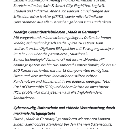
Ländern. Schwerpunktmäßig sind dies Anwender aus den
Bereichen Casino, Safe & Smart City, Flughäfen, Logistik,
Stadien und Industrie. Aber auch Banken, Einrichtungen der
kritischen Infrastruktur (KRITIS) sowie mittelständische
Unternehmen aus allen Bereichen gehören zum Kundenkreis.
Niedrige Gesamtbetriebskosten „Made in Germany“
Mit wegweisenden Innovationen gelingt es Dallmeier immer
wieder, sich technologisch an die Spitze zu setzen: Vom
weltweit ersten Digitalen Bildspeicher mit Bewegungsanalyse
im Jahr 1992 über die patentierte „Multifocal-
Sensortechnologie“ Panomera® mit ihrem „Mountera®“
Montagesystem bis hin zur Domera® Kamerafamilie, die bis zu
300 Kameravarianten mit nur 18 Komponenten ermöglicht.
Diese und viele weitere Innovationen stiften echten
Kundenutzen und können mit ihrem dadurch niedrigen Total
Cost of Ownership (TCO) und hohem Return on Investment
(ROI) problemlos mit Systemen aus Niedriglohnländern
konkurrieren.
Cybersecurity, Datenschutz und ethische Verantwortung durch
maximale Fertigungstiefe
Durch „Made in Germany“ garantieren wir unseren Kunden
zudem allerhöchste Standards bei den Themen Datenschutz,