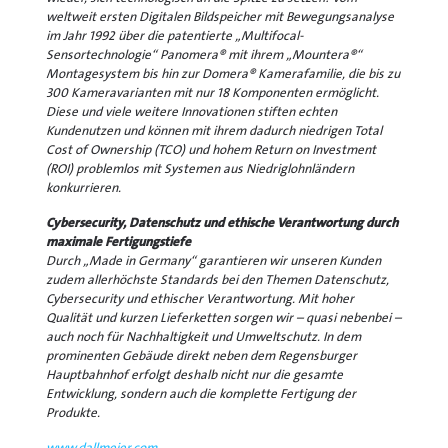
weltweit ersten Digitalen Bildspeicher mit Bewegungsanalyse
im Jahr 1992 über die patentierte „Multifocal-
Sensortechnologie“ Panomera® mit ihrem „Mountera®“
Montagesystem bis hin zur Domera® Kamerafamilie, die bis zu
300 Kameravarianten mit nur 18 Komponenten ermöglicht.
Diese und viele weitere Innovationen stiften echten
Kundenutzen und können mit ihrem dadurch niedrigen Total
Cost of Ownership (TCO) und hohem Return on Investment
(ROI) problemlos mit Systemen aus Niedriglohnländern
konkurrieren.
Cybersecurity, Datenschutz und ethische Verantwortung durch
maximale Fertigungstiefe
Durch „Made in Germany“ garantieren wir unseren Kunden
zudem allerhöchste Standards bei den Themen Datenschutz,
Cybersecurity und ethischer Verantwortung. Mit hoher
Qualität und kurzen Lieferketten sorgen wir – quasi nebenbei –
auch noch für Nachhaltigkeit und Umweltschutz. In dem
prominenten Gebäude direkt neben dem Regensburger
Hauptbahnhof erfolgt deshalb nicht nur die gesamte
Entwicklung, sondern auch die komplette Fertigung der
Produkte.
www.dallmeier.com