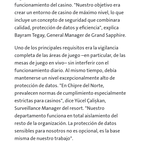
funcionamiento del casino. "Nuestro objetivo era
crear un entorno de casino de máximo nivel, lo que
incluye un concepto de seguridad que combinara
calidad, protección de datos y eficiencia", explica
Bayram Tegay, General Manager de Grand Sapphire.
Uno de los principales requisitos era la vigilancia
completa de las áreas de juego –en particular, de las
mesas de juego en vivo– sin interferir con el
funcionamiento diario. Al mismo tiempo, debía
mantenerse un nivel excepcionalmente alto de
protección de datos. "En Chipre del Norte,
prevalecen normas de cumplimiento especialmente
estrictas para casinos", dice Yücel Çalişkan,
Surveillance Manager del resort. "Nuestro
departamento funciona en total aislamiento del
resto de la organización. La protección de datos
sensibles para nosotros no es opcional, es la base
misma de nuestro trabajo".