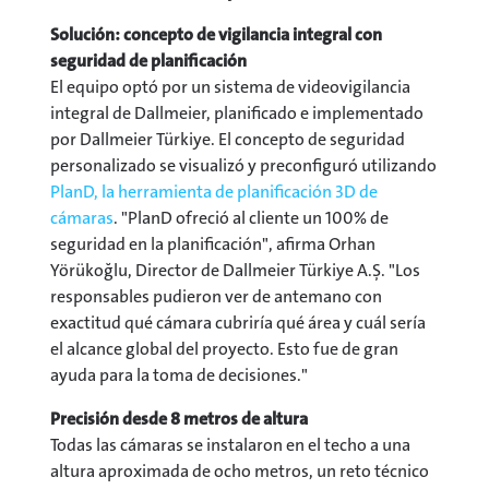
Solución: concepto de vigilancia integral con
seguridad de planificación
El equipo optó por un sistema de videovigilancia
integral de Dallmeier, planificado e implementado
por Dallmeier Türkiye. El concepto de seguridad
personalizado se visualizó y preconfiguró utilizando
PlanD, la herramienta de planificación 3D de
cámaras
. "PlanD ofreció al cliente un 100% de
seguridad en la planificación", afirma Orhan
Yörükoğlu, Director de Dallmeier Türkiye A.Ş. "Los
responsables pudieron ver de antemano con
exactitud qué cámara cubriría qué área y cuál sería
el alcance global del proyecto. Esto fue de gran
ayuda para la toma de decisiones."
Precisión desde 8 metros de altura
Todas las cámaras se instalaron en el techo a una
altura aproximada de ocho metros, un reto técnico