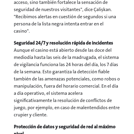
acceso, sino también fortalece la sensación de
seguridad de nuestros visitantes", dice Çalişkan.
"Recibimos alertas en cuestión de segundos si una
persona de la lista negra intenta entrar en el
casino".
Seguridad 24/7 y resolución rápida de incidentes
Aunque el casino está abierto desde las doce del
mediodía hasta las seis de la madrugada, el sistema
de vigilancia funciona las 24 horas del día, los 7 días
de la semana. Esto garantiza la detección fiable
también de las amenazas potenciales, como robos o
manipulación, fuera del horario comercial. En el día
a día operativo, el sistema acelera
significativamente la resolución de conflictos de
juego, por ejemplo, en caso de malentendidos entre
crupier y cliente.
Protección de datos y seguridad de red al máximo
nivel