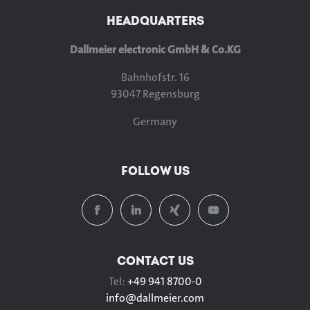
HEADQUARTERS
Dallmeier electronic GmbH & Co.KG
Bahnhofstr. 16
93047 Regensburg
Germany
FOLLOW US
CONTACT US
Tel:
+49 941 8700-0
info@
dallmeier.com