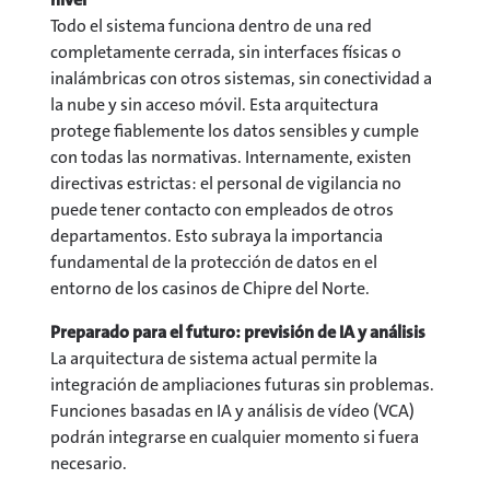
Todo el sistema funciona dentro de una red
completamente cerrada, sin interfaces físicas o
inalámbricas con otros sistemas, sin conectividad a
la nube y sin acceso móvil. Esta arquitectura
protege fiablemente los datos sensibles y cumple
con todas las normativas. Internamente, existen
directivas estrictas: el personal de vigilancia no
puede tener contacto con empleados de otros
departamentos. Esto subraya la importancia
fundamental de la protección de datos en el
entorno de los casinos de Chipre del Norte.
Preparado para el futuro: previsión de IA y análisis
La arquitectura de sistema actual permite la
integración de ampliaciones futuras sin problemas.
Funciones basadas en IA y análisis de vídeo (VCA)
podrán integrarse en cualquier momento si fuera
necesario.