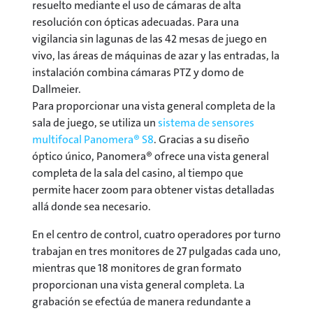
resuelto mediante el uso de cámaras de alta
resolución con ópticas adecuadas. Para una
vigilancia sin lagunas de las 42 mesas de juego en
vivo, las áreas de máquinas de azar y las entradas, la
instalación combina cámaras PTZ y domo de
Dallmeier.
Para proporcionar una vista general completa de la
sala de juego, se utiliza un
sistema de sensores
multifocal Panomera® S8
. Gracias a su diseño
óptico único, Panomera® ofrece una vista general
completa de la sala del casino, al tiempo que
permite hacer zoom para obtener vistas detalladas
allá donde sea necesario.
En el centro de control, cuatro operadores por turno
trabajan en tres monitores de 27 pulgadas cada uno,
mientras que 18 monitores de gran formato
proporcionan una vista general completa. La
grabación se efectúa de manera redundante a