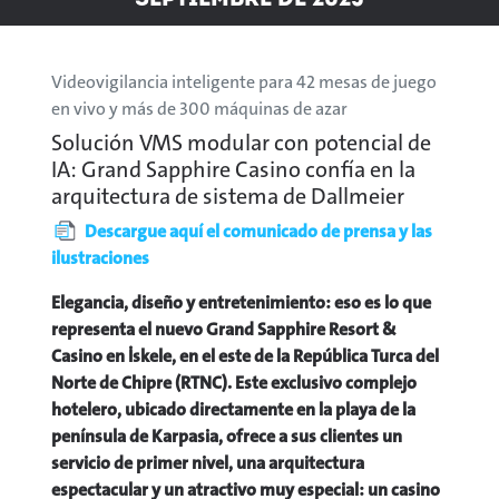
Videovigilancia inteligente para 42 mesas de juego
en vivo y más de 300 máquinas de azar
Solución VMS modular con potencial de
IA: Grand Sapphire Casino confía en la
arquitectura de sistema de Dallmeier
Descargue aquí el comunicado de prensa y las
ilustraciones
Elegancia, diseño y entretenimiento: eso es lo que
representa el nuevo Grand Sapphire Resort &
Casino en İskele, en el este de la República Turca del
Norte de Chipre (RTNC). Este exclusivo complejo
hotelero, ubicado directamente en la playa de la
península de Karpasia, ofrece a sus clientes un
servicio de primer nivel, una arquitectura
espectacular y un atractivo muy especial: un casino