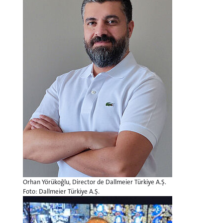
Orhan Yörükoğlu, Director de Dallmeier Türkiye A.Ş.
Foto: Dallmeier Türkiye A.Ş.