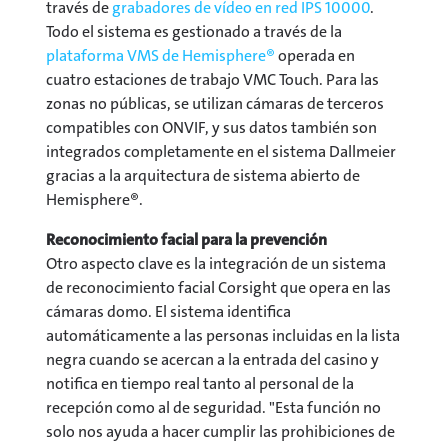
través de
grabadores de vídeo en red IPS 10000
.
Todo el sistema es gestionado a través de la
plataforma VMS de Hemisphere®
operada en
cuatro estaciones de trabajo VMC Touch. Para las
zonas no públicas, se utilizan cámaras de terceros
compatibles con ONVIF, y sus datos también son
integrados completamente en el sistema Dallmeier
gracias a la arquitectura de sistema abierto de
Hemisphere®.
Reconocimiento facial para la prevención
Otro aspecto clave es la integración de un sistema
de reconocimiento facial Corsight que opera en las
cámaras domo. El sistema identifica
automáticamente a las personas incluidas en la lista
negra cuando se acercan a la entrada del casino y
notifica en tiempo real tanto al personal de la
recepción como al de seguridad. "Esta función no
solo nos ayuda a hacer cumplir las prohibiciones de