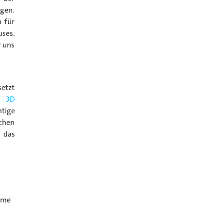
igen.
n für
uses.
r uns
etzt
em
3D
tige
ichen
 das
ome