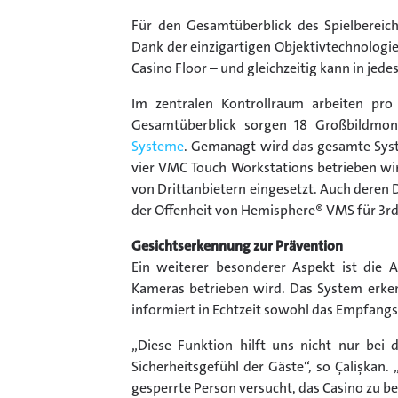
Für den Gesamtüberblick des Spielberei
Dank der einzigartigen Objektivtechnologi
Casino Floor – und gleichzeitig kann in jed
Im zentralen Kontrollraum arbeiten pro 
Gesamtüberblick sorgen 18 Großbildmon
Systeme
. Gemanagt wird das gesamte Sys
vier VMC Touch Workstations betrieben wi
von Drittanbietern eingesetzt. Auch deren 
der Offenheit von Hemisphere® VMS für 3rd
Gesichtserkennung zur Prävention
Ein weiterer besonderer Aspekt ist die
Kameras betrieben wird. Das System erke
informiert in Echtzeit sowohl das Empfangs
„Diese Funktion hilft uns nicht nur bei
Sicherheitsgefühl der Gäste“, so Çalişkan.
gesperrte Person versucht, das Casino zu be