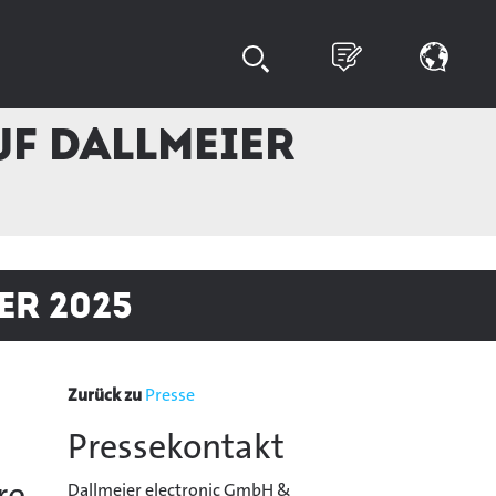
uf Dallmeier
er 2025
Zurück zu
Presse
Pressekontakt
re
Dallmeier electronic GmbH &