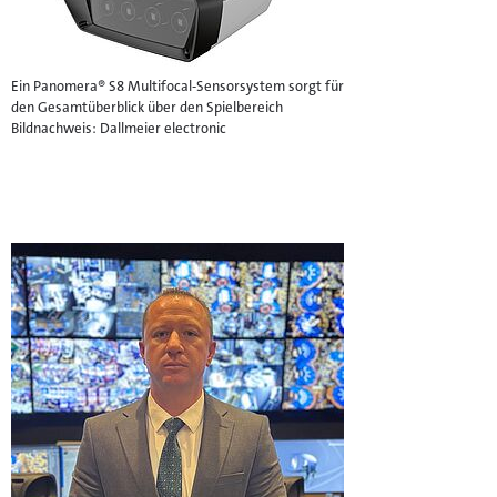
Ein Panomera® S8 Multifocal-Sensorsystem sorgt für
den Gesamtüberblick über den Spielbereich
Bildnachweis: Dallmeier electronic