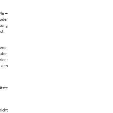
Uhr –
oder
ösung
st.
deren
aten
nien:
t den
tzte
nicht