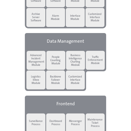
Software
Software
Module
Module
Archive
Customized
Alarm
Interface
Server
Interface
Module
Module
Software
Module
Data Management
Advanced
Business
Traffic
People
Incident
Intelligence
Enforcement
Counting
Management
Charting
Module
Module
Module
Module
Logistics
Backbone
Customized
Inbox
Failover
Interface
Module
Module
Module
Frontend
Maintenance
Surveillance
Dashboard
Messenger
Ticket
Process
Process
Process
Process