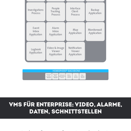
People
Interface
Investigations
Backup
Tracking
Client
Process
Application
Process
Process
Event
Alarm
Map
Monitorwall
Inbox
Inbox
Application
Application
Application
Application
Video & Image
Notification
Logbook
Viewer
Viewer
Application
Application
Application
HEMISPHERE® BACKBONE
Enterprise
Enterprise
Date
Advanced
Media
Geo
Event
Alarm
Interface
Authentication
Storage
Service
Processing
Processing
Module
Module
Module
Module
Module
Module
VMS FÜR ENTERPRISE: VIDEO, ALARME,
DATEN, SCHNITTSTELLEN