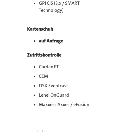
GPI CIS (3.x / SMART
Technology)
Kartenschuh
auf Anfrage
Zutrittskontrolle
Cardax FT
CEM
DSX Eventcast
Lenel OnGuard
Maxxess Axxes / eFusion