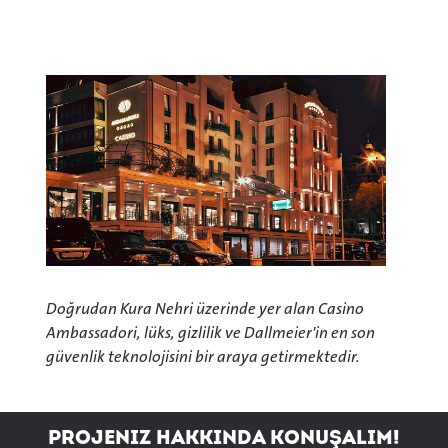
Doğrudan Kura Nehri üzerinde yer alan Casino
Ambassadori, lüks, gizlilik ve Dallmeier'in en son
güvenlik teknolojisini bir araya getirmektedir.
Projeniz hakkında konuşalım!