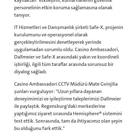
kaynaktan" etkileşimi, kumarhanenin güvenlik
personelinin etkin koruma sağlamasına olanak
tanıyor.
IT Hizmetleri ve Danışmanlık şirketi Safe-X, projenin
kurulumunu ve operasyonel olarak
gerçekleştirilmesini denetleyerek yerinde
uygulamadan sorumlu oldu. Casino Ambassadori,
Dallmeier ve Safe-X arasındaki yakın ve koordineli
işbirliği, ilgili tüm taraflar arasında sorunsuz bir
diyalog sağladı.
Casino Ambassadori CCTV Müdürü Mate Gvinjilia
şunları vurguluyor: "Uzun yıllara dayanan
deneyimimizi ve iyileştirme taleplerimizi Dallmeier
ile paylaştık. Regensburg'daki merkezlerine
yaptığımız ziyaret sırasında Hemisphere® sistemini
test ettik. Sonrasında, tam da ihtiyacımız olan şeyin
bu olduğunu fark ettik."