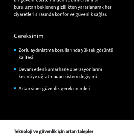
kuruluştan beklenen gizlilikten yararlanarak her
ziyaretleri sırasında konfor ve güvenlik sağlar.
Gereksinim
Zorlu aydınlatma koşullarında yüksek görüntü
kalitesi
Devam eden kumarhane operasyonlarını
kesintiye uğratmadan sistem değişimi
Artan siber güvenlik gereksinimleri
Teknoloji ve güvenlik için artan talepler