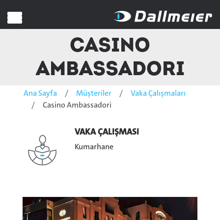
Casino
Ambassadori
Ana Sayfa
Müşteriler
Vaka Çalışmaları
Casino Ambassadori
VAKA ÇALIŞMASI
Kumarhane