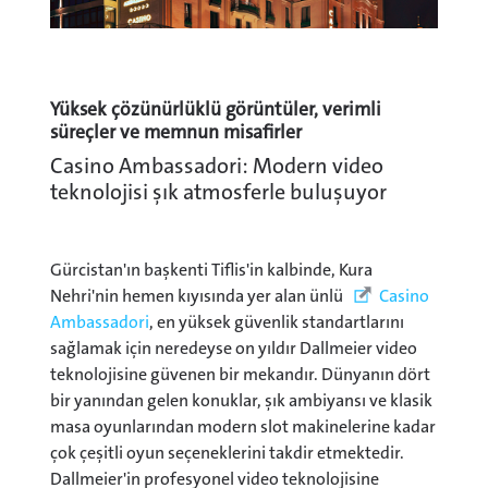
Yüksek çözünürlüklü görüntüler, verimli
süreçler ve memnun misafirler
Casino Ambassadori: Modern video
teknolojisi şık atmosferle buluşuyor
Gürcistan'ın başkenti Tiflis'in kalbinde, Kura
Nehri'nin hemen kıyısında yer alan ünlü
Casino
Ambassadori
, en yüksek güvenlik standartlarını
sağlamak için neredeyse on yıldır Dallmeier video
teknolojisine güvenen bir mekandır. Dünyanın dört
bir yanından gelen konuklar, şık ambiyansı ve klasik
masa oyunlarından modern slot makinelerine kadar
çok çeşitli oyun seçeneklerini takdir etmektedir.
Dallmeier'in profesyonel video teknolojisine