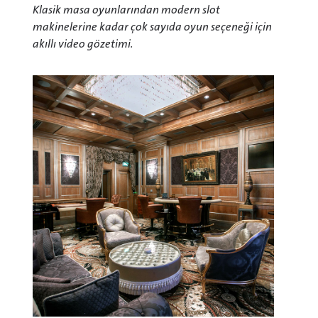
Klasik masa oyunlarından modern slot
makinelerine kadar çok sayıda oyun seçeneği için
akıllı video gözetimi.