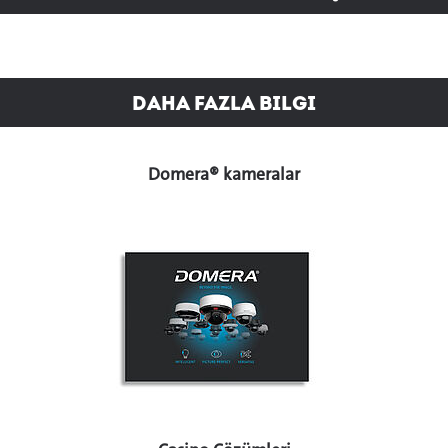
Daha fazla bilgi
Domera® kameralar