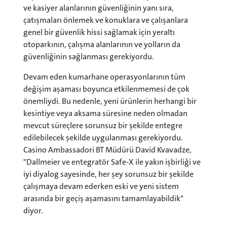
ve kasiyer alanlarının güvenliğinin yanı sıra,
çatışmaları önlemek ve konuklara ve çalışanlara
genel bir güvenlik hissi sağlamak için yeraltı
otoparkının, çalışma alanlarının ve yolların da
güvenliğinin sağlanması gerekiyordu.
Devam eden kumarhane operasyonlarının tüm
değişim aşaması boyunca etkilenmemesi de çok
önemliydi. Bu nedenle, yeni ürünlerin herhangi bir
kesintiye veya aksama süresine neden olmadan
mevcut süreçlere sorunsuz bir şekilde entegre
edilebilecek şekilde uygulanması gerekiyordu.
Casino Ambassadori BT Müdürü David Kvavadze,
"Dallmeier ve entegratör Safe-X ile yakın işbirliği ve
iyi diyalog sayesinde, her şey sorunsuz bir şekilde
çalışmaya devam ederken eski ve yeni sistem
arasında bir geçiş aşamasını tamamlayabildik"
diyor.