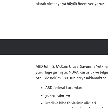
olarak Almanya'ya büyük önem veriyoruz.
ABD John S. McCain Ulusal Savunma Yetkilend
yürürlüğe girmiştir. NDAA, casusluk ve bilg
özellikle Bölüm 889, şunları yasaklamaktadı
ABD federal kurumları
yüklenicileri ve
kredi̇ ve hi̇be fonlarinin alicilari