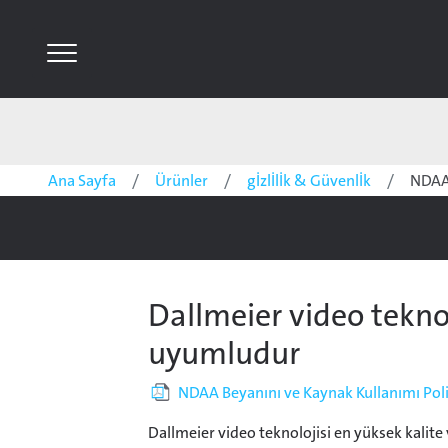
Ana Sayfa
Ürünler
gİzlİlİk & Güvenlİk
NDAA
Dallmeier video tekn
uyumludur
NDAA Beyanını ve Kaynak Kullanımı Polit
Dallmeier video teknolojisi en yüksek kalite