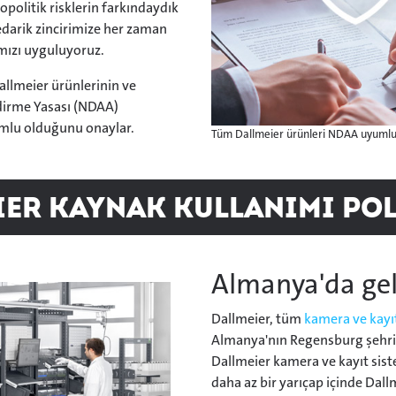
opolitik risklerin farkındaydık
edarik zincirimize her zaman
ımızı uyguluyoruz.
llmeier ürünlerinin ve
dirme Yasası (NDAA)
lu olduğunu onaylar.
Tüm Dallmeier ürünleri NDAA uyuml
ier Kaynak Kullanımı Pol
Almanya'da gel
Dallmeier, tüm
kamera ve kayıt
Almanya'nın Regensburg şehri
Dallmeier kamera ve kayıt sist
daha az bir yarıçap içinde Dallm