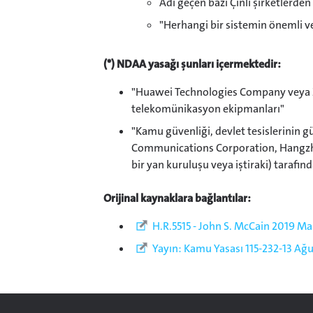
Adı geçen bazı Çinli şirketlerde
"Herhangi bir sistemin önemli vey
(*) NDAA yasağı şunları içermektedir:
"Huawei Technologies Company veya ZTE
telekomünikasyon ekipmanları"
"Kamu güvenliği, devlet tesislerinin gü
Communications Corporation, Hangzh
bir yan kuruluşu veya iştiraki) taraf
Orijinal kaynaklara bağlantılar:
H.R.5515 - John S. McCain 2019 Ma
Yayın: Kamu Yasası 115-232-13 Ağu