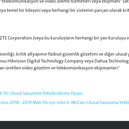
n "telekomünikasyon ve video izleme hizmetleri veya ekipmanı" satı
a temel bir bileşeni veya herhangi bir sistemin parçası olarak krit
 Corporation (veya bu kuruluşların herhangi bir yan kuruluşu vey
venliği, kritik altyapının fiziksel güvenlik gözetimi ve diğer ulusal
ou Hikvision Digital Technology Company veya Dahua Technology
ından üretilen video gözetim ve telekomünikasyon ekipmanları"
li Yılı Ulusal Savunma Yetkilendirme Yasası
stos 2018 - 2019 Mali Yılı için John S. McCain Ulusal Savunma Yetk