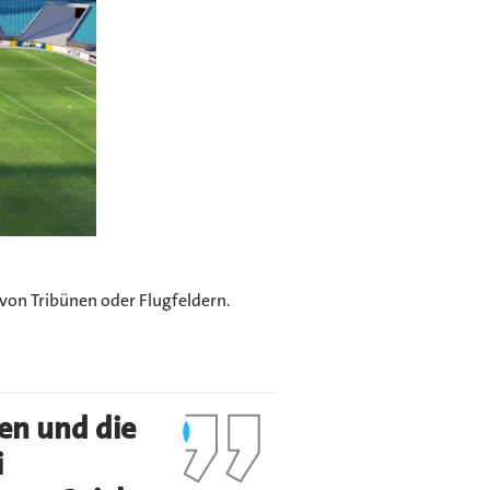
von Tribünen oder Flugfeldern.
en und die
i