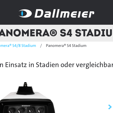
anomera® S4 Stadi
mera® S4/8 Stadium
Panomera® S4 Stadium
en Einsatz in Stadien oder vergleichb