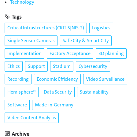
Technology
Tags
Critical Infrastructures (CRITIS|NIS-2)
Logistics
Single Sensor Cameras
Safe City & Smart City
Implementation
Factory Acceptance
3D planning
Ethics
Support
Stadium
Cybersecurity
Recording
Economic Efficiency
Video Surveillance
Hemisphere®
Data Security
Sustainability
Software
Made-in-Germany
Video Content Analysis
Archive