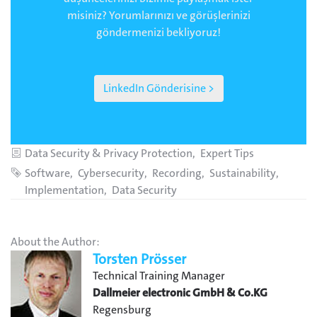
misiniz? Yorumlarınızı ve görüşlerinizi
göndermenizi bekliyoruz!
LinkedIn Gönderisine >
Categories
Data Security & Privacy Protection
Expert Tips
Tags
Software
Cybersecurity
Recording
Sustainability
Implementation
Data Security
About the Author:
Torsten Prösser
Technical Training Manager
Dallmeier electronic GmbH & Co.KG
Regensburg