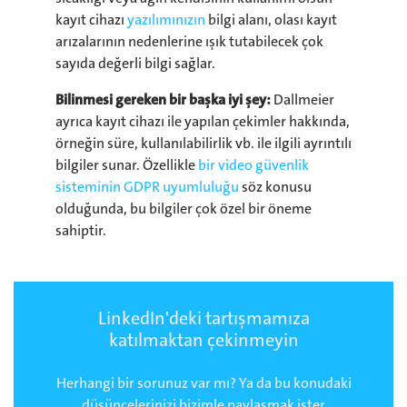
kayıt cihazı
yazılımınızın
bilgi alanı, olası kayıt
arızalarının nedenlerine ışık tutabilecek çok
sayıda değerli bilgi sağlar.
Bilinmesi gereken bir başka iyi şey:
Dallmeier
ayrıca kayıt cihazı ile yapılan çekimler hakkında,
örneğin süre, kullanılabilirlik vb. ile ilgili ayrıntılı
bilgiler sunar. Özellikle
bir video güvenlik
sisteminin GDPR uyumluluğu
söz konusu
olduğunda, bu bilgiler çok özel bir öneme
sahiptir.
LinkedIn'deki tartışmamıza
katılmaktan çekinmeyin
Herhangi bir sorunuz var mı? Ya da bu konudaki
düşüncelerinizi bizimle paylaşmak ister