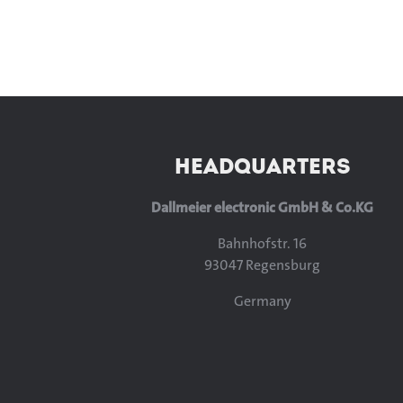
HEADQUARTERS
Dallmeier electronic GmbH & Co.KG
Bahnhofstr. 16
93047 Regensburg
Germany