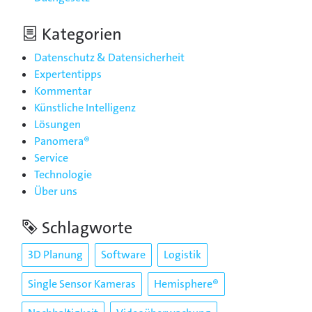
Kategorien
Datenschutz & Datensicherheit
Expertentipps
Kommentar
Künstliche Intelligenz
Lösungen
Panomera®
Service
Technologie
Über uns
Schlagworte
3D Planung
Software
Logistik
Single Sensor Kameras
Hemisphere®