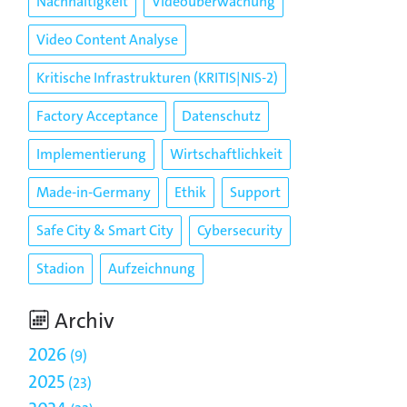
Nachhaltigkeit
Videoüberwachung
Video Content Analyse
Kritische Infrastrukturen (KRITIS|NIS-2)
Factory Acceptance
Datenschutz
Implementierung
Wirtschaftlichkeit
Made-in-Germany
Ethik
Support
Safe City & Smart City
Cybersecurity
Stadion
Aufzeichnung
Archiv
2026
9
2025
23