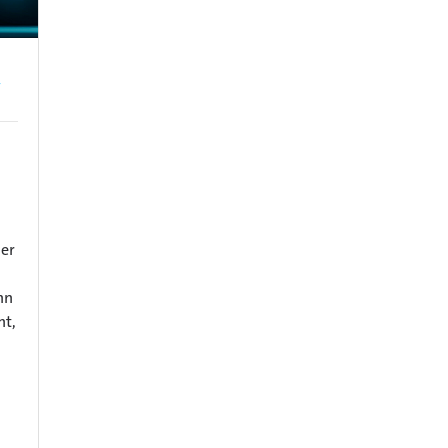
y
ler
nn
ht,