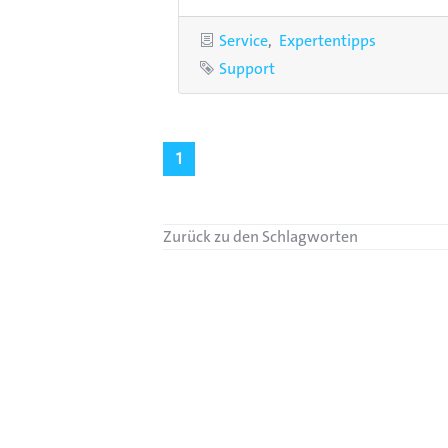
Kategorien
Service
Expertentipps
Schlagwort
Support
1
Zurück zu den Schlagworten