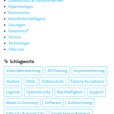
Datenschutz & Datensicherheit
Expertentipps
Kommentar
Künstliche Intelligenz
Lösungen
Panomera®
Service
Technologie
Über uns
Schlagworte
Videoüberwachung
3D Planung
Implementierung
Stadion
Ethik
Datenschutz
Factory Acceptance
Logistik
Cybersecurity
Nachhaltigkeit
Support
Made-in-Germany
Software
Aufzeichnung
Safe City & Smart City
Single Sensor Kameras