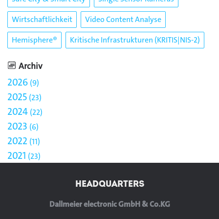
Wirtschaftlichkeit
Video Content Analyse
Hemisphere®
Kritische Infrastrukturen (KRITIS|NIS-2)
Archiv
2026
9
2025
23
2024
22
2023
6
2022
11
2021
23
HEADQUARTERS
Dallmeier electronic GmbH & Co.KG