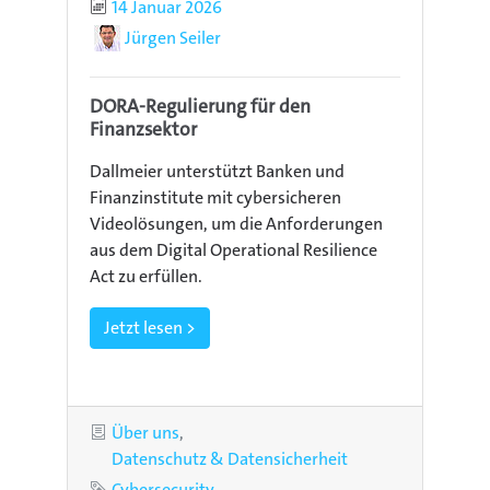
Publiziert
14 Januar 2026
Autor
Jürgen Seiler
DORA-Regulierung für den
Finanzsektor
Dallmeier unterstützt Banken und
Finanzinstitute mit cybersicheren
Videolösungen, um die Anforderungen
aus dem Digital Operational Resilience
Act zu erfüllen.
Jetzt lesen >
Kategorien
Über uns
Datenschutz & Datensicherheit
Schlagworte
Cybersecurity