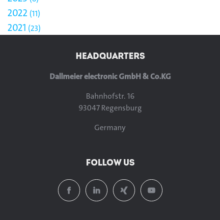
2022
11
2021
23
HEADQUARTERS
Dallmeier electronic GmbH & Co.KG
Bahnhofstr. 16
93047 Regensburg
Germany
FOLLOW US