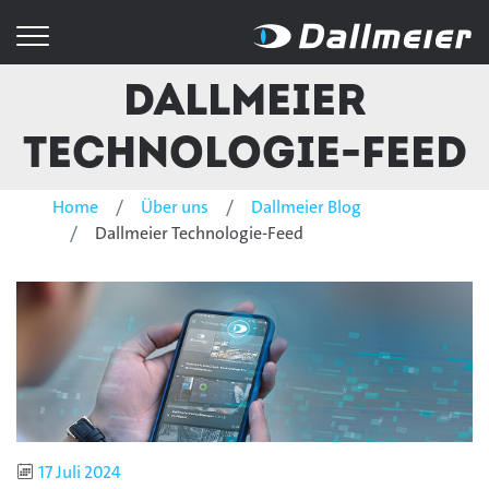
Dallmeier
Technologie-Feed
Home
Über uns
Dallmeier Blog
Dallmeier Technologie-Feed
Publiziert
17 Juli 2024