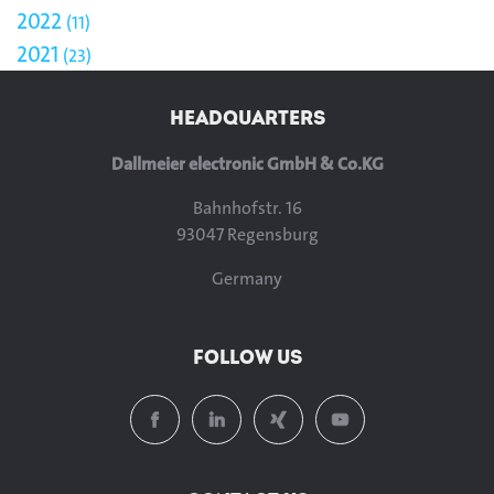
2022
11
2021
23
HEADQUARTERS
Dallmeier electronic GmbH & Co.KG
Bahnhofstr. 16
93047 Regensburg
Germany
FOLLOW US