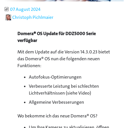
Publiziert
07 August 2024
Autor
Christoph Pichlmaier
Domera® OS Update für DDZ5000 Serie
verfügbar
Mit dem Update auf die Version 14.3.0.23 bietet
das Domera® OS nun die folgenden neuen
Funktionen:
Autofokus-Optimierungen
Verbesserte Leistung bei schlechten
Lichtverhältnissen (siehe Video)
Allgemeine Verbesserungen
Wo bekomme ich das neue Domera® OS?
Um Ihre Kameras zu aktualisieren, öffnen