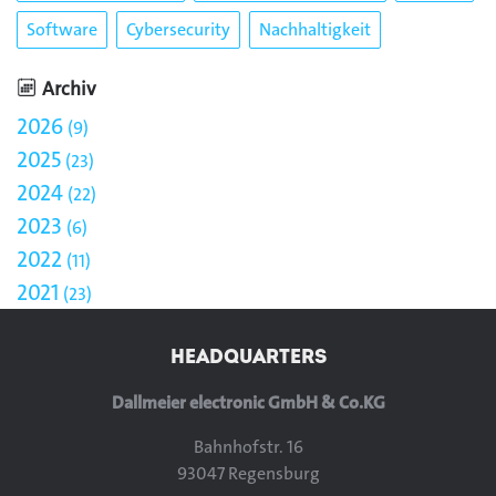
Software
Cybersecurity
Nachhaltigkeit
Archiv
2026
9
2025
23
2024
22
2023
6
2022
11
2021
23
HEADQUARTERS
Dallmeier electronic GmbH & Co.KG
Bahnhofstr. 16
93047 Regensburg