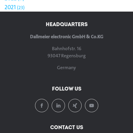
2021
23
HEADQUARTERS
Dallmeier electronic GmbH & Co.KG
Bahnhofstr. 16
93047 Regensburg
Germany
FOLLOW US
CONTACT US