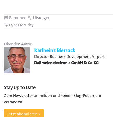
Kategorien
Panomera®
Lösungen
Schlagwort
Cybersecurity
Über den Autor:
Karlheinz Biersack
Director Business Development Airport
Dallmeier electronic GmbH & Co.KG
Stay Up to Date
Zum Newsletter anmelden und keinen Blog-Post mehr
verpassen
Jetzt abonnieren >