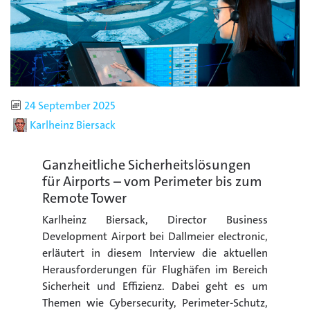
Publiziert
24 September 2025
Autor
Karlheinz Biersack
Ganzheitliche Sicherheitslösungen
für Airports – vom Perimeter bis zum
Remote Tower
Karlheinz Biersack, Director Business
Development Airport bei Dallmeier electronic,
erläutert in diesem Interview die aktuellen
Herausforderungen für Flughäfen im Bereich
Sicherheit und Effizienz. Dabei geht es um
Themen wie Cybersecurity, Perimeter-Schutz,