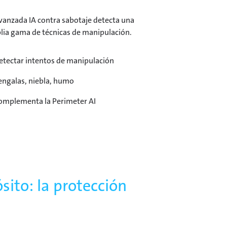
vanzada IA contra sabotaje detecta una
ia gama de técnicas de manipulación.
etectar intentos de manipulación
engalas, niebla, humo
omplementa la Perimeter AI
ito: la protección