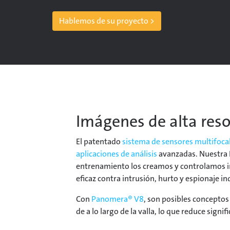
Hablemos de su proyecto >
Imágenes de alta reso
El patentado
sistema de sensores multifoc
aplicaciones de análisis
avanzadas. Nuestra I
entrenamiento los creamos y controlamos int
eficaz contra intrusión, hurto y espionaje ind
Con
Panomera® V8
, son posibles conceptos
de a lo largo de la valla, lo que reduce signi