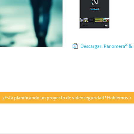
Descargar: Panomera® & I
¿Está planificando un proyecto de videoseguridad? Hablemos >