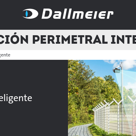
ión perimetral int
gente
eligente