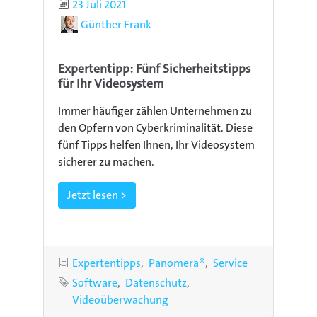
Publiziert
23 Juli 2021
Autor
Günther Frank
Expertentipp: Fünf Sicherheitstipps
für Ihr Videosystem
Immer häufiger zählen Unternehmen zu
den Opfern von Cyberkriminalität. Diese
fünf Tipps helfen Ihnen, Ihr Videosystem
sicherer zu machen.
Jetzt lesen >
Kategorien
Expertentipps
Panomera®
Service
Schlagworte
Software
Datenschutz
Videoüberwachung