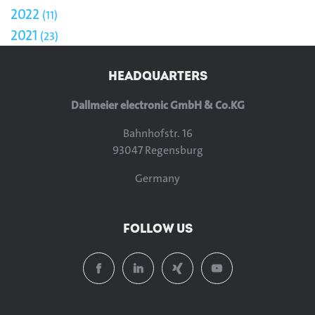
2022
11
2021
23
HEADQUARTERS
Dallmeier electronic GmbH & Co.KG
Bahnhofstr. 16
93047 Regensburg
Germany
FOLLOW US