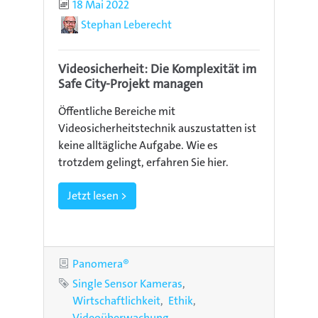
Publiziert
18 Mai 2022
Autor
Stephan Leberecht
Videosicherheit: Die Komplexität im
Safe City-Projekt managen
Öffentliche Bereiche mit
Videosicherheitstechnik auszustatten ist
keine alltägliche Aufgabe. Wie es
trotzdem gelingt, erfahren Sie hier.
Jetzt lesen >
Kategorie
Panomera®
Schlagworte
Single Sensor Kameras
Wirtschaftlichkeit
Ethik
Videoüberwachung