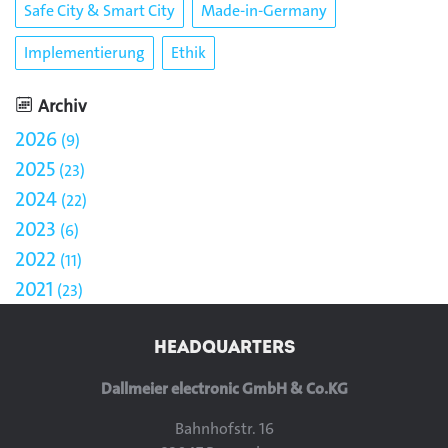
Safe City & Smart City
Made-in-Germany
Implementierung
Ethik
Archiv
2026
9
2025
23
2024
22
2023
6
2022
11
2021
23
HEADQUARTERS
Dallmeier electronic GmbH & Co.KG
Bahnhofstr. 16