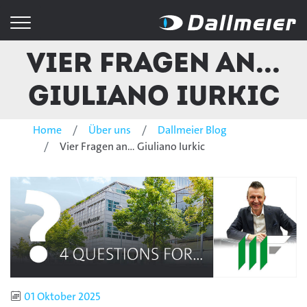
Vier Fragen an...
Giuliano Iurkic
Home
Über uns
Dallmeier Blog
Vier Fragen an... Giuliano Iurkic
Publiziert
01 Oktober 2025