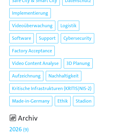
Safe City & Smart City
Datenschutz
Implementierung
Videoüberwachung
Logistik
Software
Support
Cybersecurity
Factory Acceptance
Video Content Analyse
3D Planung
Aufzeichnung
Nachhaltigkeit
Kritische Infrastrukturen (KRITIS|NIS-2)
Made-in-Germany
Ethik
Stadion
Archiv
2026
9