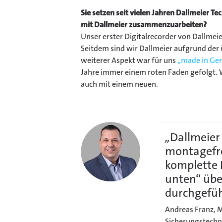
Sie setzen seit vielen Jahren Dallmeier T
mit Dallmeier zusammenzuarbeiten?
Unser erster Digitalrecorder von Dallmei
Seitdem sind wir Dallmeier aufgrund der 
weiterer Aspekt war für uns
„made in Ge
Jahre immer einem roten Faden gefolgt. W
auch mit einem neuen.
„
Dallmeier
montagefre
komplette 
unten“ übe
durchgefüh
Andreas Franz, M
Sicherungstechn