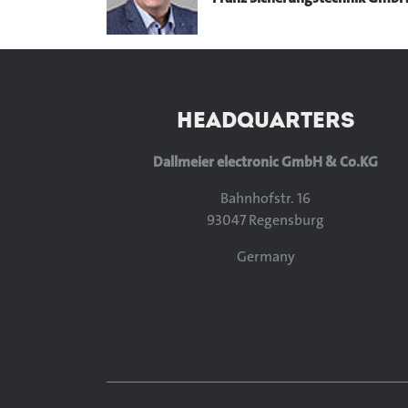
HEADQUARTERS
Dallmeier electronic GmbH & Co.KG
Bahnhofstr. 16
93047 Regensburg
Germany