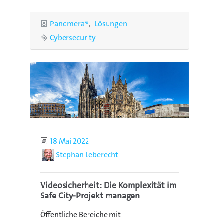
Kategorien
Panomera®
Lösungen
Schlagwort
Cybersecurity
Publiziert
18 Mai 2022
Autor
Stephan Leberecht
Videosicherheit: Die Komplexität im
Safe City-Projekt managen
Öffentliche Bereiche mit