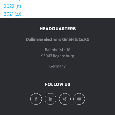
2022
11
2021
23
HEADQUARTERS
Dallmeier electronic GmbH & Co.KG
Bahnhofstr. 16
93047 Regensburg
Germany
FOLLOW US