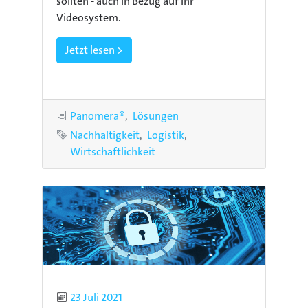
sollten - auch in Bezug auf ihr
Videosystem.
Jetzt lesen >
Kategorien
Panomera®
Lösungen
Schlagworte
Nachhaltigkeit
Logistik
Wirtschaftlichkeit
Publiziert
23 Juli 2021