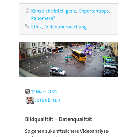
Kategorien
Künstliche Intelligenz
Expertentipps
Panomera®
Schlagworte
Ethik
Videoüberwachung
Publiziert
11 März 2021
Autor
Josua Braun
Bildqualität = Datenqualität
So gehen zukunftssichere Videoanalyse-