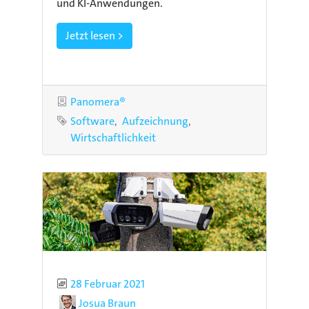
und KI-Anwendungen.
Jetzt lesen >
Kategorie
Panomera®
Schlagworte
Software
Aufzeichnung
Wirtschaftlichkeit
Publiziert
28 Februar 2021
Autor
Josua Braun