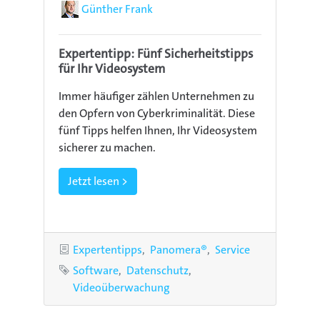
Autor
Günther Frank
Expertentipp: Fünf Sicherheitstipps
für Ihr Videosystem
Immer häufiger zählen Unternehmen zu
den Opfern von Cyberkriminalität. Diese
fünf Tipps helfen Ihnen, Ihr Videosystem
sicherer zu machen.
Jetzt lesen >
Kategorien
Expertentipps
Panomera®
Service
Schlagworte
Software
Datenschutz
Videoüberwachung