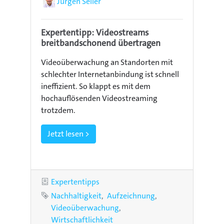
Autor
Jürgen Seiler
Expertentipp: Videostreams
breitbandschonend übertragen
Videoüberwachung an Standorten mit
schlechter Internetanbindung ist schnell
ineffizient. So klappt es mit dem
hochauflösenden Videostreaming
trotzdem.
Jetzt lesen >
Kategorie
Expertentipps
Schlagworte
Nachhaltigkeit
Aufzeichnung
Videoüberwachung
Wirtschaftlichkeit