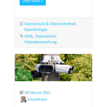
Jetzt lesen >
Kategorien
Datenschutz & Datensicherheit
Expertentipps
Schlagworte
Ethik
Datenschutz
Videoüberwachung
Publiziert
28 Februar 2021
Autor
Josua Braun