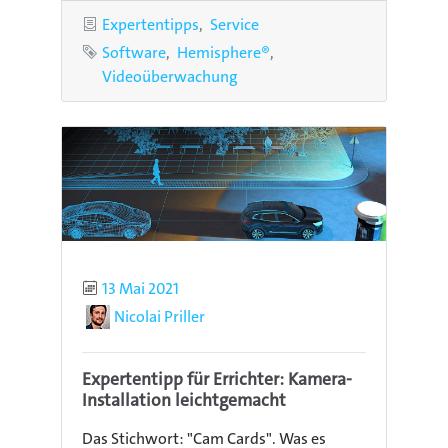
Kategorien
Expertentipps
Service
Schlagworte
Software
Hemisphere®
Videoüberwachung
Publiziert
13 Mai 2021
Autor
Nicolai Priller
Expertentipp für Errichter: Kamera-
Installation leichtgemacht
Das Stichwort: "Cam Cards". Was es