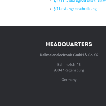
§ 3a EU-Zulässigkeitsvorausset
§ 7 Leistungsbeschreibung
HEADQUARTERS
Dallmeier electronic GmbH & Co.KG
Bahnhofstr. 16
93047 Regensburg
Germany