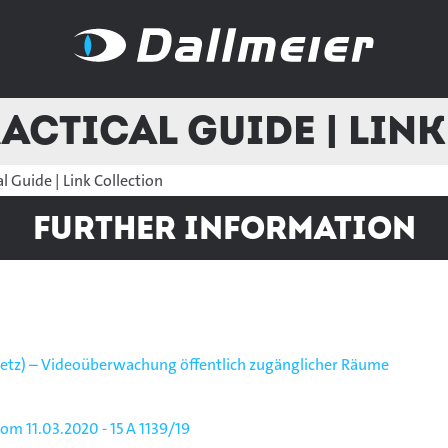
ractical Guide | Lin
al Guide | Link Collection
Further Information
etz) – Videoüberwachung öffentlich zugänglicher Räume
m 11.03.2020 - 15 A 1139/19