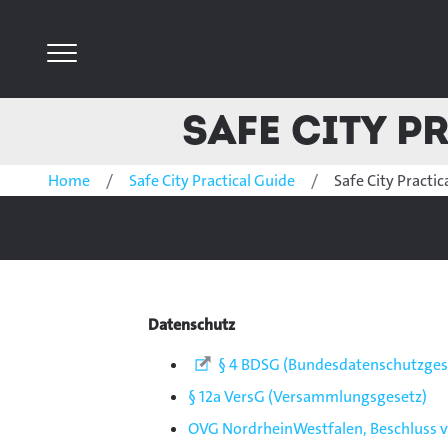
Safe City P
Home
Safe City Practical Guide
Safe City Practic
Datenschutz
§ 4 BDSG (Bundesdatenschutzges
§ 12a VersG (Versammlungsgesetz)
OVG NordrheinWestfalen, Beschluss vo